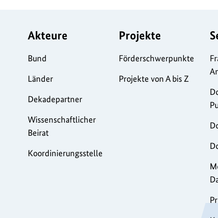
Akteure
Projekte
S
Bund
Förderschwerpunkte
Fr
A
Länder
Projekte von A bis Z
D
Dekadepartner
Pu
Wissenschaftlicher
D
Beirat
Do
Koordinierungsstelle
Mo
D
Pr