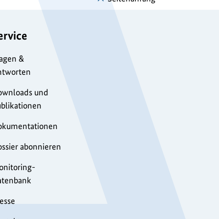
ervice
agen &
ntworten
ownloads und
blikationen
okumentationen
ssier abonnieren
nitoring-
atenbank
esse