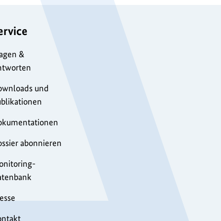
ervice
agen &
ntworten
ownloads und
blikationen
okumentationen
ssier abonnieren
nitoring-
atenbank
esse
ontakt