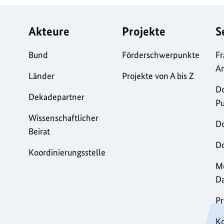
Akteure
Projekte
S
Bund
Förderschwerpunkte
Fr
A
Länder
Projekte von A bis Z
D
Dekadepartner
Pu
Wissenschaftlicher
D
Beirat
Do
Koordinierungsstelle
Mo
D
Pr
K