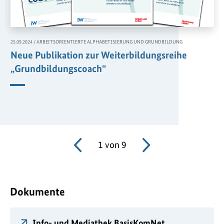
,
25.09.2024
/
ARBEITSORIENTIERTE ALPHABETISIERUNG UND GRUNDBILDUNG
Neue Publikation zur Weiterbildungsreihe
„Grundbildungscoach“
1
von
9
Dokumente
Info- und Mediathek BasisKomNet