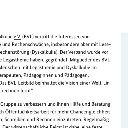
lkulie
e.V.
(BVL) vertritt die Interessen von
 und Rechenschwäche, insbesondere aber mit Lese-
echenstörung (Dyskalkulie). Der Verband wurde vor
ne Legasthenie haben, gegründet. Mitglieder des BVL
 Menschen mit Legasthenie und Dyskalkulie im
herapeuten, Pädagoginnen und Pädagogen,
as BVL-Leitbild beinhaltet die Vision einer Welt, „in
 rechnen lernt“.
se Gruppe zu verbessern und ihnen Hilfe und Beratung
urch Öffentlichkeitsarbeit für mehr Chancengleichheit
n, Schreiben und Rechnen einzutreten. Regelmäßig
 Der wissenschaftliche Beirat ist dabei eine feste