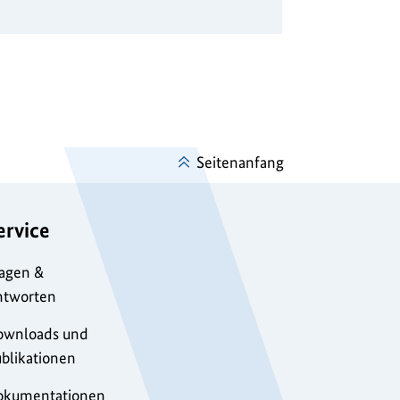
Seitenanfang
ervice
agen &
ntworten
ownloads und
blikationen
okumentationen