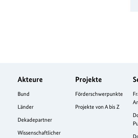
Akteure
Projekte
S
Bund
Förderschwerpunkte
Fr
A
Länder
Projekte von A bis Z
D
Dekadepartner
Pu
Wissenschaftlicher
D