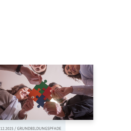
,
.12.2025
/
GRUNDBILDUNGSPFADE
10.11.2025
/
G