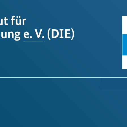
t für
dung
e. V.
(DIE)