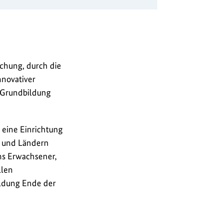
chung, durch die
novativer
d Grundbildung
st eine Einrichtung
d und Ländern
ens Erwachsener,
llen
ldung Ende der