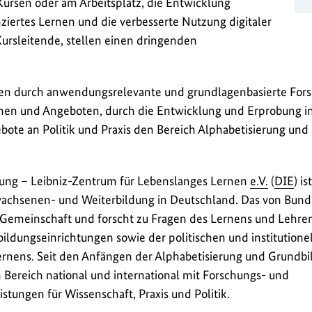
Kursen oder am Arbeitsplatz, die Entwicklung
nziertes Lernen und die verbesserte Nutzung digitaler
ursleitende, stellen einen dringenden
 durch anwendungsrelevante und grundlagenbasierte Fors
en und Angeboten, durch die Entwicklung und Erprobung in
ote an Politik und Praxis den Bereich Alphabetisierung un
dung – Leibniz-Zentrum für Lebenslanges Lernen
e.V.
(
DIE
) i
Erwachsenen- und Weiterbildung in Deutschland. Das von Bun
niz-Gemeinschaft und forscht zu Fragen des Lernens und Lehr
ldungseinrichtungen sowie der politischen und institutione
ens. Seit den Anfängen der Alphabetisierung und Grundbi
en Bereich national und international mit Forschungs- und
stungen für Wissenschaft, Praxis und Politik.