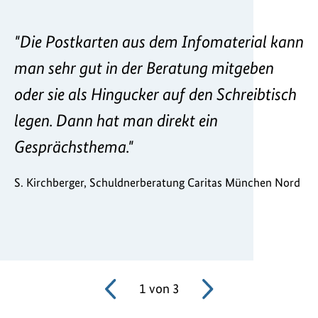
"Die Postkarten aus dem Infomaterial kann
"W
en
man sehr gut in der Beratung mitgeben
Po
oder sie als Hingucker auf den Schreibtisch
un
legen. Dann hat man direkt ein
we
ch
Gesprächsthema."
L.
e.V
S. Kirchberger, Schuldnerberatung Caritas München Nord
1
von
3